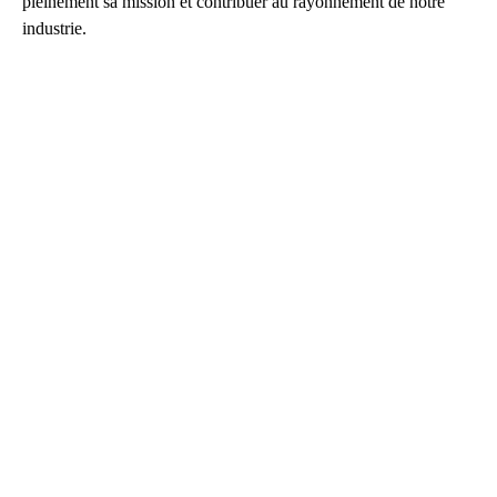
pleinement sa mission et contribuer au rayonnement de notre
industrie.